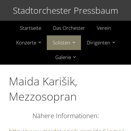
Stadtorchester Pressbaum
Startseite
Das Orchester
Verein
Konzerte
Solisten
Dirigenten
Galerie
Maida Karišik,
Mezzosopran
Nähere Informationen: