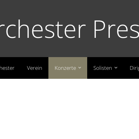
rchester Pr
hester
Verein
Konzerte
Solisten
Dir