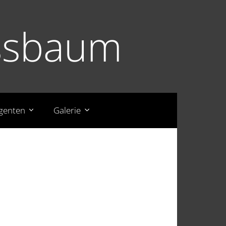
essbaum
igenten
Galerie