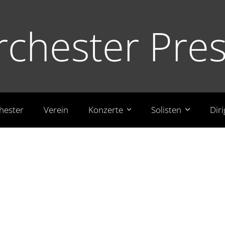
rchester Pr
hester
Verein
Konzerte
Solisten
Dir