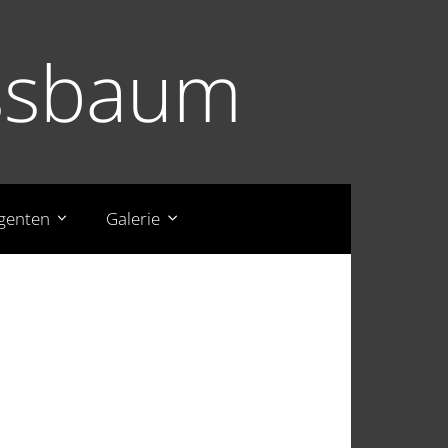
essbaum
igenten
Galerie