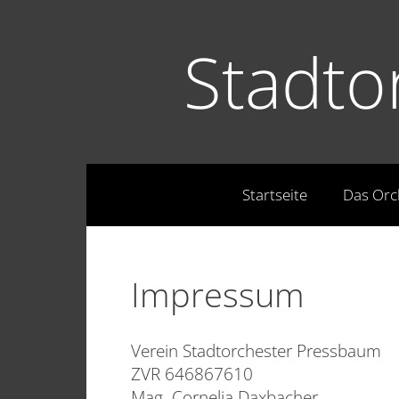
Stadto
Startseite
Das Orc
Impressum
Verein Stadtorchester Pressbaum
ZVR 646867610
Mag. Cornelia Daxbacher