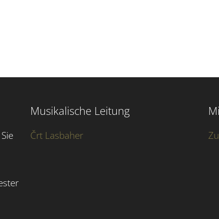
Musikalische Leitung
Mi
Sie
Črt Lasbaher
Zu
ester